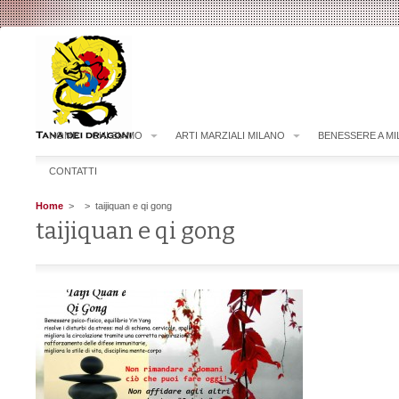
HOME
CHI SIAMO
ARTI MARZIALI MILANO
BENESSERE A M
CONTATTI
Home
>
> taijiquan e qi gong
taijiquan e qi gong