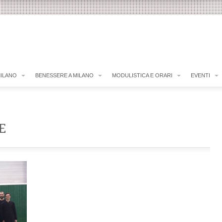
MILANO
BENESSERE A MILANO
MODULISTICA E ORARI
EVENTI
E