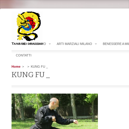
HOME
CHI SIAMO
ARTI MARZIALI MILANO
BENESSERE A M
CONTATTI
Home
>
> KUNG FU _
KUNG FU _