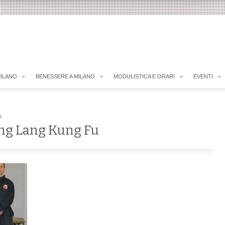
MILANO
BENESSERE A MILANO
MODULISTICA E ORARI
EVENTI
u
ng Lang Kung Fu