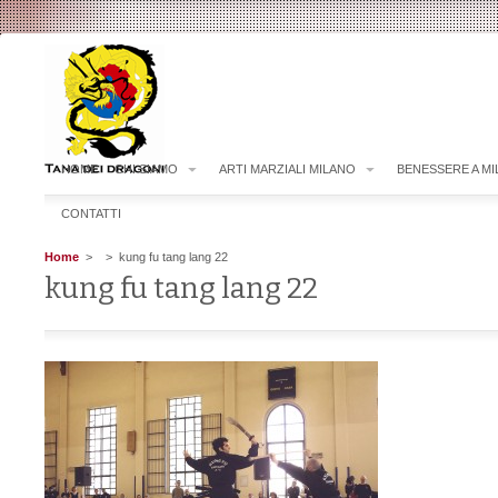
HOME
CHI SIAMO
ARTI MARZIALI MILANO
BENESSERE A M
CONTATTI
Home
>
> kung fu tang lang 22
kung fu tang lang 22