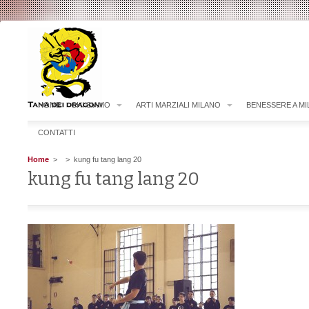
HOME
CHI SIAMO
ARTI MARZIALI MILANO
BENESSERE A M
CONTATTI
Home
>
> kung fu tang lang 20
kung fu tang lang 20