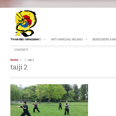
HOME
CHI SIAMO
ARTI MARZIALI MILANO
BENESSERE A M
CONTATTI
Home
>
> taiji 2
taiji 2