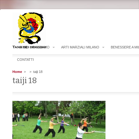
HOME
CHI SIAMO
ARTI MARZIALI MILANO
BENESSERE A M
CONTATTI
Home
>
> taiji 18
taiji 18