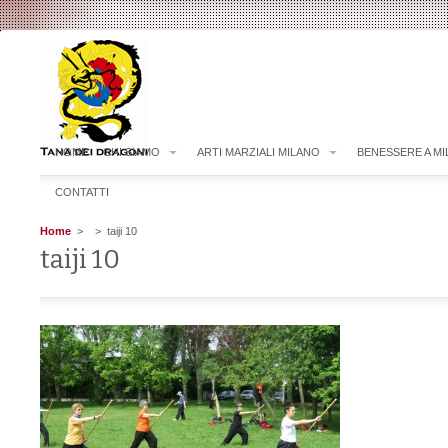
HOME
CHI SIAMO
ARTI MARZIALI MILANO
BENESSERE A M
CONTATTI
Home
>
> taiji 10
taiji 10