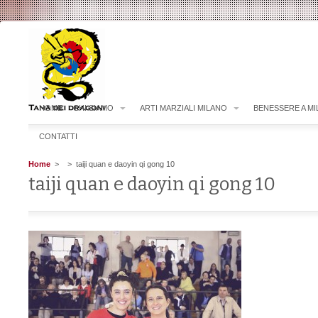
HOME
CHI SIAMO
ARTI MARZIALI MILANO
BENESSERE A M
CONTATTI
Home
>
> taiji quan e daoyin qi gong 10
taiji quan e daoyin qi gong 10