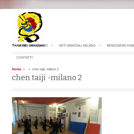
HOME
CHI SIAMO
ARTI MARZIALI MILANO
BENESSERE A M
CONTATTI
Home
>
> chen taiji -milano 2
chen taiji -milano 2