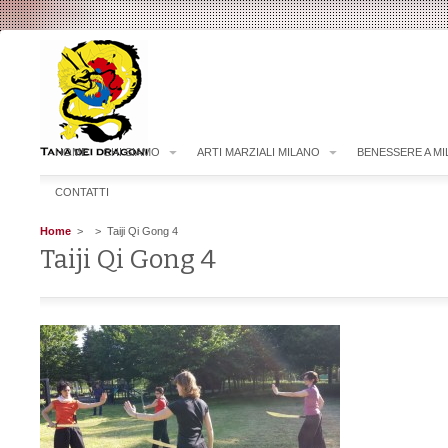
HOME
CHI SIAMO
ARTI MARZIALI MILANO
BENESSERE A M
CONTATTI
Home
>
> Taiji Qi Gong 4
Taiji Qi Gong 4