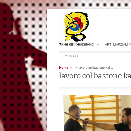
HOME
CHI SIAMO
ARTI MARZIALI 
CONTATTI
Home
>
> lavoro col bastone kali 1
lavoro col bastone ka