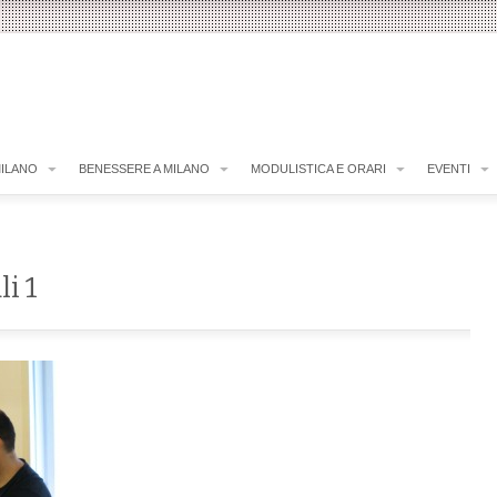
MILANO
BENESSERE A MILANO
MODULISTICA E ORARI
EVENTI
li 1