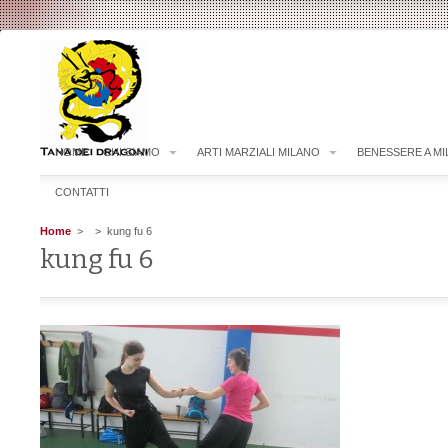
HOME
CHI SIAMO
ARTI MARZIALI MILANO
BENESSERE A M
CONTATTI
Home
>
> kung fu 6
kung fu 6