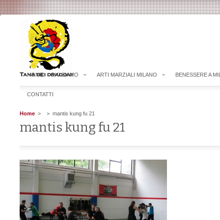
HOME
CHI SIAMO
ARTI MARZIALI MILANO
BENESSERE A M
CONTATTI
Home
>
> mantis kung fu 21
mantis kung fu 21