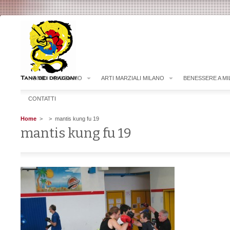
HOME
CHI SIAMO
ARTI MARZIALI MILANO
BENESSERE A M
CONTATTI
Home
>
> mantis kung fu 19
mantis kung fu 19