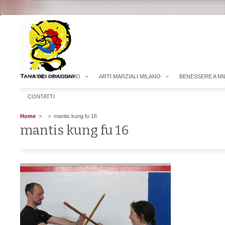
HOME
CHI SIAMO
ARTI MARZIALI MILANO
BENESSERE A M
CONTATTI
Home
>
> mantis kung fu 16
mantis kung fu 16