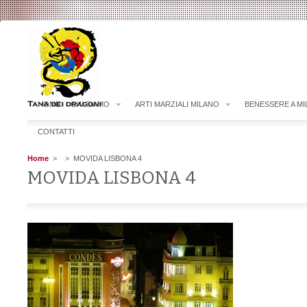
HOME
CHI SIAMO
ARTI MARZIALI MILANO
BENESSERE A M
CONTATTI
Home
>
> MOVIDA LISBONA 4
MOVIDA LISBONA 4