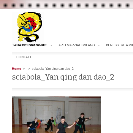
HOME
CHI SIAMO
ARTI MARZIALI MILANO
BENESSERE A M
CONTATTI
Home
>
> sciabola_Yan qing dan dao_2
sciabola_Yan qing dan dao_2