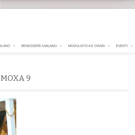
MILANO
BENESSERE A MILANO
MODULISTICA E ORARI
EVENTI
– MOXA 9