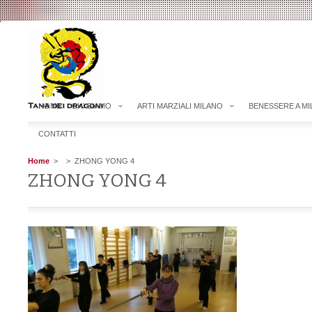
HOME
CHI SIAMO
ARTI MARZIALI MILANO
BENESSERE A M
CONTATTI
Home
>
> ZHONG YONG 4
ZHONG YONG 4