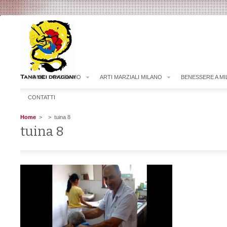
HOME
CHI SIAMO
ARTI MARZIALI MILANO
BENESSERE A M
CONTATTI
Home
>
> tuina 8
tuina 8