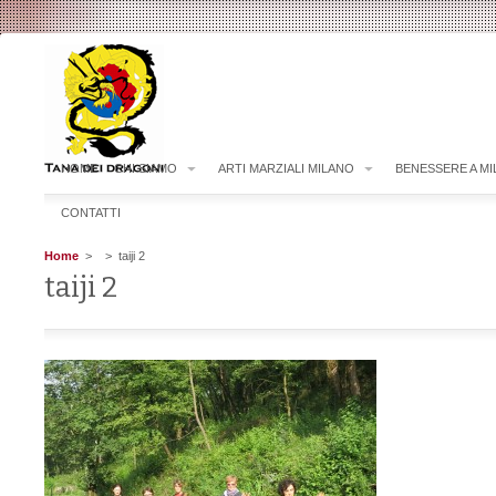
HOME
CHI SIAMO
ARTI MARZIALI MILANO
BENESSERE A M
CONTATTI
Home
>
> taiji 2
taiji 2