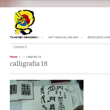
HOME
CHI SIAMO
ARTI MARZIALI MILANO
BENESSERE A M
CONTATTI
Home
>
> calligrafia 18
calligrafia 18