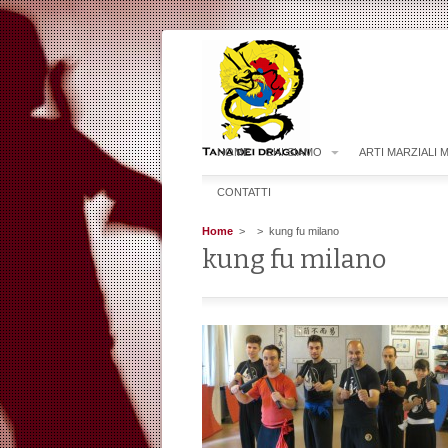
HOME
CHI SIAMO
ARTI MARZIALI 
CONTATTI
Home
>
> kung fu milano
kung fu milano