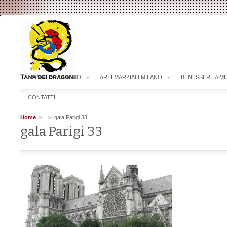
HOME
CHI SIAMO
ARTI MARZIALI MILANO
BENESSERE A M
CONTATTI
Home
>
> gala Parigi 33
gala Parigi 33