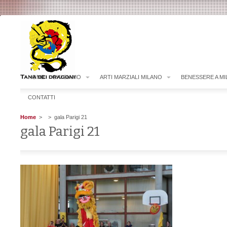
HOME
CHI SIAMO
ARTI MARZIALI MILANO
BENESSERE A M
CONTATTI
Home
>
> gala Parigi 21
gala Parigi 21