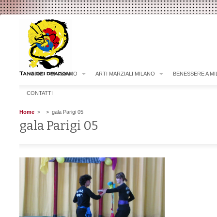
HOME
CHI SIAMO
ARTI MARZIALI MILANO
BENESSERE A M
CONTATTI
Home
>
> gala Parigi 05
gala Parigi 05