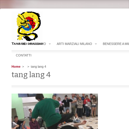
HOME
CHI SIAMO
ARTI MARZIALI MILANO
BENESSERE A M
CONTATTI
Home
>
> tang lang 4
tang lang 4