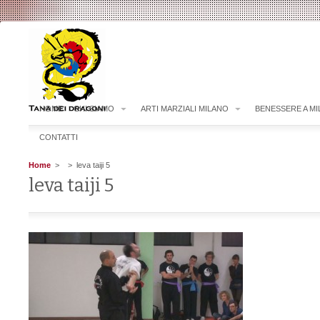
HOME
CHI SIAMO
ARTI MARZIALI MILANO
BENESSERE A M
CONTATTI
Home
>
> leva taiji 5
leva taiji 5