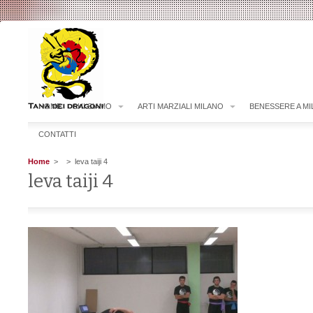
HOME
CHI SIAMO
ARTI MARZIALI MILANO
BENESSERE A M
CONTATTI
Home
>
> leva taiji 4
leva taiji 4