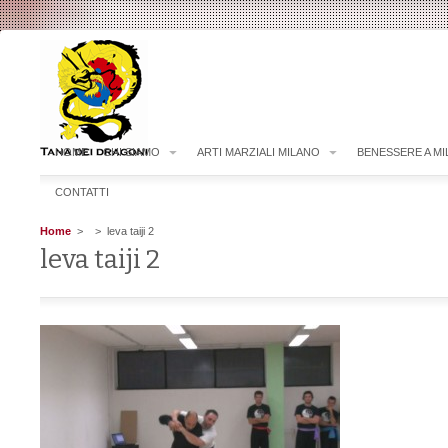
HOME
CHI SIAMO
ARTI MARZIALI MILANO
BENESSERE A M
CONTATTI
Home
>
> leva taiji 2
leva taiji 2