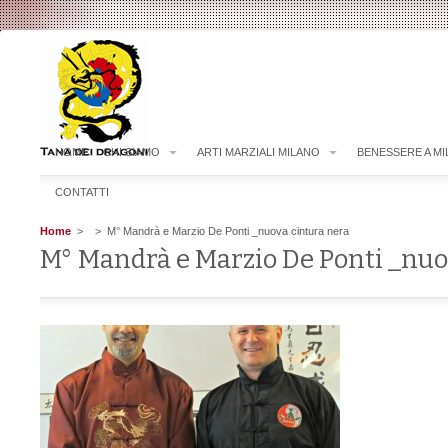
HOME
CHI SIAMO
ARTI MARZIALI MILANO
BENESSERE A M
CONTATTI
Home
>
> M° Mandrà e Marzio De Ponti _nuova cintura nera
M° Mandrà e Marzio De Ponti _nuo