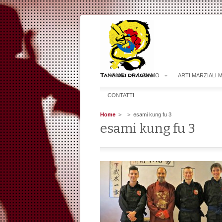
HOME
CHI SIAMO
ARTI MARZIALI 
CONTATTI
Home
>
> esami kung fu 3
esami kung fu 3