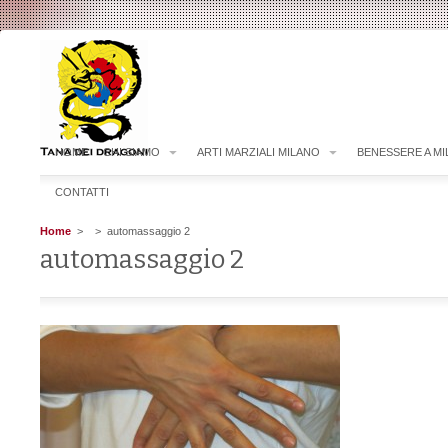
HOME
CHI SIAMO
ARTI MARZIALI MILANO
BENESSERE A M
CONTATTI
Home
>
> automassaggio 2
automassaggio 2