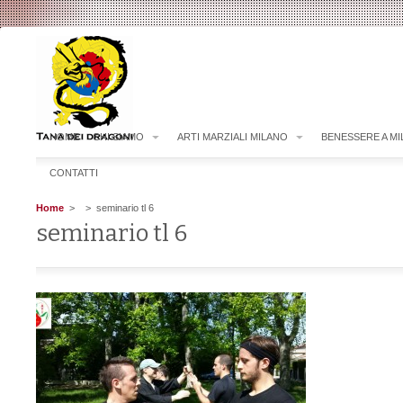
HOME
CHI SIAMO
ARTI MARZIALI MILANO
BENESSERE A M
CONTATTI
Home
>
> seminario tl 6
seminario tl 6