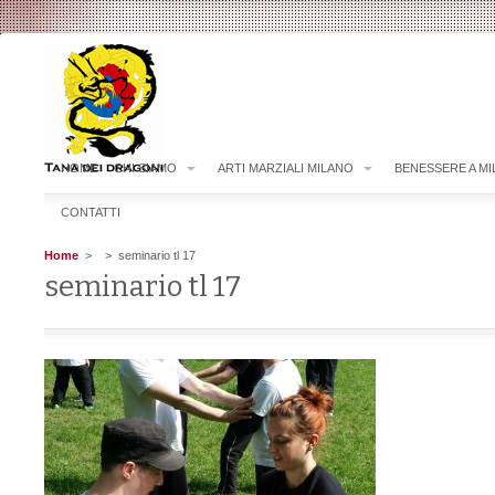
HOME
CHI SIAMO
ARTI MARZIALI MILANO
BENESSERE A M
CONTATTI
Home
>
> seminario tl 17
seminario tl 17