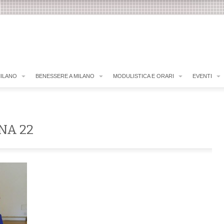
MILANO
BENESSERE A MILANO
MODULISTICA E ORARI
EVENTI
NA 22