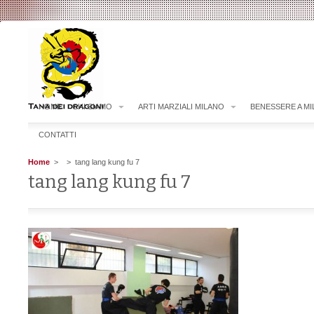
HOME
CHI SIAMO
ARTI MARZIALI MILANO
BENESSERE A M
CONTATTI
Home
>
> tang lang kung fu 7
tang lang kung fu 7