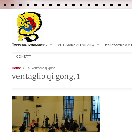
HOME
CHI SIAMO
ARTI MARZIALI MILANO
BENESSERE A M
CONTATTI
Home
>
> ventaglio qi gong, 1
ventaglio qi gong, 1