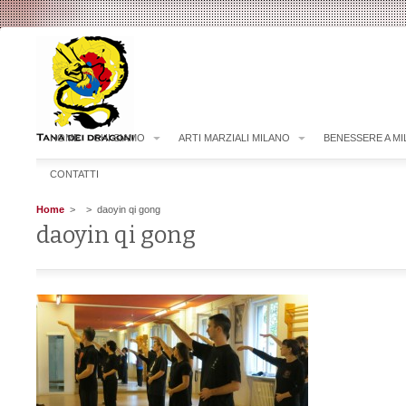
HOME
CHI SIAMO
ARTI MARZIALI MILANO
BENESSERE A M
CONTATTI
Home
>
> daoyin qi gong
daoyin qi gong