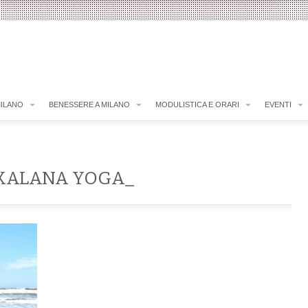
MILANO
BENESSERE A MILANO
MODULISTICA E ORARI
EVENTI
KALANA YOGA_