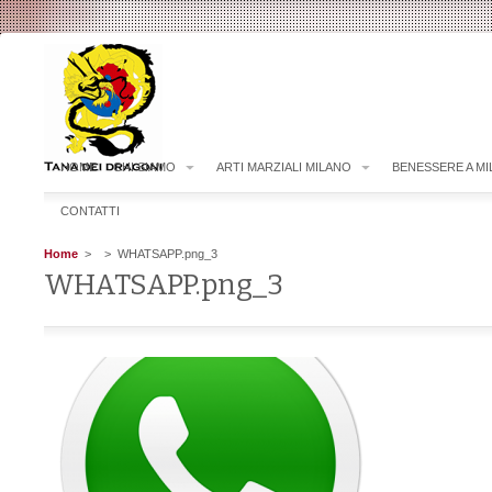
HOME
CHI SIAMO
ARTI MARZIALI MILANO
BENESSERE A M
CONTATTI
Home
>
> WHATSAPP.png_3
WHATSAPP.png_3