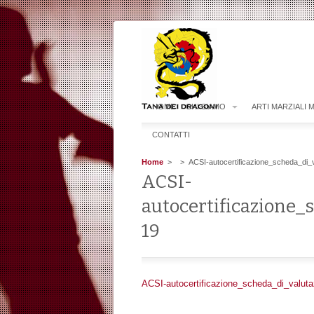
HOME
CHI SIAMO
ARTI MARZIALI 
CONTATTI
Home
>
> ACSI-autocertificazione_scheda_di_va
ACSI-
autocertificazione_
19
ACSI-autocertificazione_scheda_di_valuta