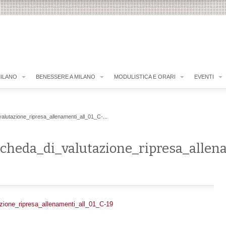
MILANO
BENESSERE A MILANO
MODULISTICA E ORARI
EVENTI
lutazione_ripresa_allenamenti_all_01_C-...
scheda_di_valutazione_ripresa_allen
zione_ripresa_allenamenti_all_01_C-19